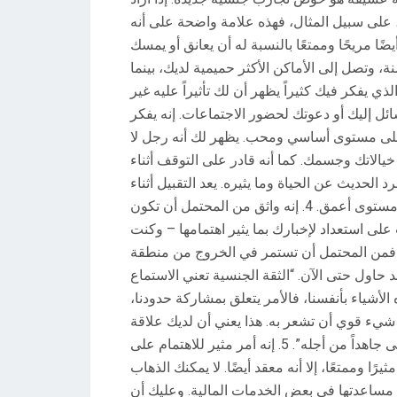
، على سبيل المثال، فهذه علامة واضحة على أنه
ًا مريحًا وممتعًا بالنسبة له أن يعانق أو يمسك
، وتصل إلى الأماكن الأكثر حميمية لديك، بينما
ذي يفكر فيك كثيراً يظهر أن لك تأثيراً عليه غير
ائل إليك أو دعوتك لحضور الاجتماعات.
إنه يفكر
ك على مستوى أساسي ومحب.
يظهر لك أنه رجل لا
خيالاتك وجسمك.
كما أنه قادر على التوقف أثناء
الحديث عن الحياة وما يثيره.
يعد التقبيل أثناء
 مستوى أعمق.
4. إنه واثق
من المحتمل أن تكون
لى استعداد لإخبارك بما يثير اهتمامها – وكنت
– فمن المحتمل أن تستمر في الخروج من منطقة
قد حاول حتى الآن.
“الثقة الجنسية تعني الاستماع
 الأشياء بأنفسنا، فالأمر يتعلق بمشاركة حدودنا،
 شيء قوي أن تشعر به.
هذا يعني أن لديك علاقة
 جاهداً من أجله”.
5. إنه أمر مثير للاهتمام
على
 وممتعًا، إلا أنه معقد أيضًا.
لا يمكنك الذهاب
 مساعدتها في بعض الخدمات المالية.
وعليك أن