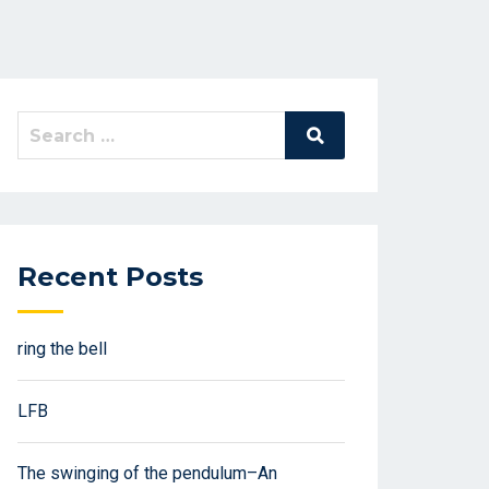
Search
Search
for:
Recent Posts
ring the bell
LFB
The swinging of the pendulum–An