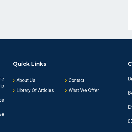
Quick Links
C
he
D
About Us
Contact
lp
Library Of Articles
What We Offer
B
ce
E
ve
0