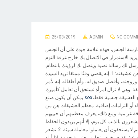
P
25/03/2019
ADMIN
NO COMM
O
مارسة الجنس، فهذه علامة جيدة على أن الجنس
S
 يريد الاستمرار في الاتصال بك خارج غرفة النوم
T
سل لك رسالة نصية ويتصل بك لرؤيتك بانتظام.
E
ن عشيقته:
1. إنه يقضي وقتًا ممتعًا
تريد السيدة
D
ة، وزوجته، وأفضل صديق له، وأم أطفاله.
إنه لأمر
O
قة.
وهي لا تزال امرأة تستحق أن تعامل كأميرة.
N
مع العشيقة جنسية فقط،
sex
يمكن أن يكون صنع
 أو التزامات إضافية.
معظم العشيقات هن من
اقة غرامية.
ومع ذلك، يعرف معظمهم أن حبيبهم
شعرون بالذنب كل يوم، إلا أنهم يريدون الحفاظ
م لا يستحقون أن يعاملوا معاملة سيئة.
2. تشعر
ديه عشيقة هو خوض تجارب جنسية جديدة.
إذا أراد