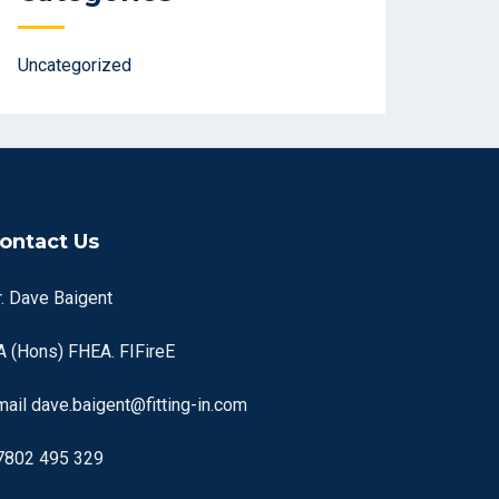
Uncategorized
ontact Us
r. Dave Baigent
A (Hons) FHEA. FIFireE
mail
dave.baigent@fitting-in.com
7802 495 329