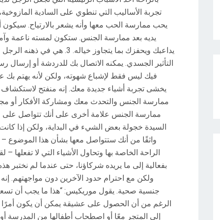
تجربة الأساليب التي تنطوي على السادية المازوخية
يحب ممارسة الحب معها وأنه يشعر بالارتياح.
سيكون أيض
يديه بعد ممارسة الجنس.
ستكون لمسته ناعمة وآمنة
يداعبك ويحفزك بما يتجاوز خياله.
3. هي في ذهنه
الرجل ال
التأثير الجسدي.
يمكنه الاتصال بك للدردشة أو إرسال رس
فيك ليس فقط لإشباع شهوته، ولكن لأنه يهتم ب
يخشى تجربة أشياء جديدة معك.
إنه منفتح لاستكشاف 
ممارسة الجنس والتحدث معك ومشاركة الأفكار أو مجرد 
ممارسة الجنس علامة أخرى على أنك تتواصل على
السيدة خجولة بعض الشيء في البداية، ولكن إذا كانت ع
واثقًا من أنك ستتواصل معها بشأن هذا الموضوع 
الراحة الخاصة بها وتحاول الأشياء التي لا تفعلها – ل
بفعالية إلى ما يريده شركاؤنا، حتى عندما لم نختبر هذه
ولكن مع احترام حدود الآخرين دون مواجهتهم.
إنه
جنسية صحية.
يقول موريكيس: “هذا ما يجب أن تسعى
الرغم من أن الحصول على عشيقة يمكن أن يكون أمرًا مثيرًا
إلى المتجر معًا أو اصطحاب أطفالها من المدرسة أو