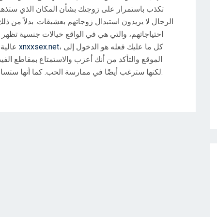
تكذب باستمرار على زوجتك بشأن المكان الذي ستذهب إل
الرجال لا يريدون استبدال زوجاتهم بعشيقات.
بدلاً من ذل
احتياجاتهم، والتي هي في الواقع خيالات جنسية تظهر غال
، كل ما عليك فعله هو الدخول إلى
xnxxsex.net
المواقع الشهيرة التي تقدم أفلام xxx عالية الجودة هو
الموقع والتأكد من أنك أعزب والاستمتاع بمقاطع الفيدي
كما أنها ستساعد الشريك للوصول إلى الذروة ثم تملأه بالمودة.
لكنها سترغب أيضًا في ممارسة الحب.