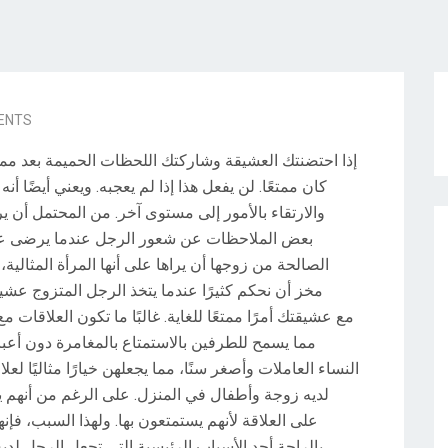
ENTS
إذا احتضنتك العشيقة وشاركتك اللحظات الحميمة بعد م
كان ممتعًا.
لن يفعل هذا إذا لم يعجبه.
ويعني أيضًا أنه
والارتقاء بالأمور إلى مستوى آخر.
من المحتمل أن ير
بعض الملاحظات عن شعور الرجل عندما يرضى ع
الصالحة من زوجها أن يراها على أنها المرأة المثالي
مخز أن نحكم كثيرًا عندما يتخذ الرجل المتزوج عشي
مع عشيقتك أمرًا ممتعًا للغاية.
غالبًا ما تكون العلاقات 
مما يسمح للطرفين بالاستمتاع بالمغامرة دون أعباء
النساء العاملات وأصغر سنًا، مما يجعلهن خيارًا مثاليًا لعل
لديه زوجة وأطفال في المنزل.
على الرغم من أنهم ي
على العلاقة لأنهم يستمتعون بها.
ولهذا السبب، فإنه
بالراحة
أحد الأسباب الرئيسية التي تجعل الرجل ل